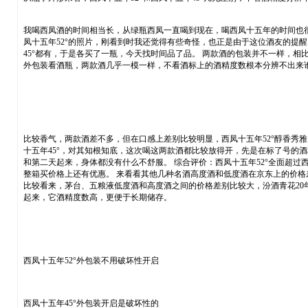
我喝西凤酒的时间相当长，从绿瓶西凤一直喝到现在，喝西凤十五年的时间也很
凤十五年52°的照片，刚看到时我还觉得有些奇怪，也正是由于这位酒友的提醒
45°都有，于是各买了一瓶，今天找时间品了品。 两款酒的包装并不一样，相
外包装看酒瓶，两款酒几乎一模一样，不看酒标上的酒精度数根本分辨不出来
比较香气，两款酒差不多，但在口感上差别比较明显，西凤十五年52°醇香秀雅、
十五年45°，对其知根知底，这次喝这两款酒都比较放得开，先是在标了号的酒
和第二天起来，身体都没有什么不舒服。 综合评价：西凤十五年52°全面超过西
整箱买价格上还有优惠。 来看看其他几种名酒高度酒和低度酒在京东上的价格差别：飞天茅
比较看来，茅台、五粮液低度酒和高度酒之间的价格差别比较大，汾酒青花20
起来，它酒精度数高，更便于长期储存。
西凤十五年52°外包装不用破坏性开启
西凤十五年45°外包装开启是破坏性的