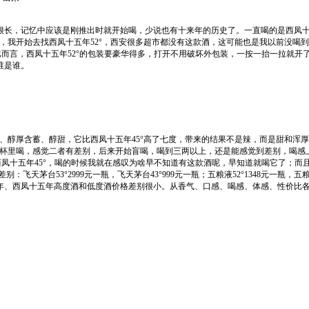
长，记忆中应该是刚推出时就开始喝，少说也有十来年的历史了。一直喝的是西凤十五年
，我开始去找西凤十五年52°，西安很多超市都没有这款酒，这可能也是我以前没喝到
比而言，西凤十五年52°的包装要豪华得多，打开不用破坏外包装，一按一抬一拉就开
谁是谁。
醇厚含蓄、醇甜，它比西凤十五年45°高了七度，带来的结果不是辣，而是甜和浑厚；西
杯里喝，感觉二者有差别，后来开始盲喝，喝到三两以上，还是能感觉到差别，喝感上，
凤十五年45°，喝的时候我就在感叹为啥早不知道有这款酒呢，早知道就喝它了；而且两款
台53°2999元一瓶，飞天茅台43°999元一瓶；五粮液52°1348元一瓶，五粮液45
年、西凤十五年高度酒和低度酒价格差别很小。从香气、口感、喝感、体感、性价比各方