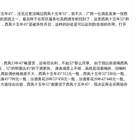
45°，没见过更没喝过西凤十五年52°，前不久，广西一位酒友发来一张西
的原因之一。最后终于在军区服务社高档酒专柜找到了，这里西凤十五年52°和
了，西凤十五年45°是破坏性开启，这样的好处是可以起到防造假的作用。打开
凤15年45°略显苦，还有些尖利，不如52°那么浑厚。 由于我以前老喝西凤
52°的明显比45°的下酒更快。 身体感受上不错，虽然是混着喝的，但喝时
酒价格相差不大，西凤十五年45°312元一瓶，西凤十五年52°338元一瓶，
°799元一瓶；汾酒青花20年53°458元一瓶，汾酒青花20年42°448元一瓶。
面综合比较，西凤十五年52°都要优于西凤十五年45°，我决定再去买两箱存