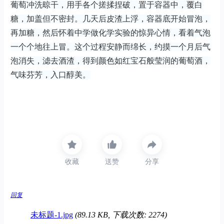
葡萄冲洗晾干，用手各个搓揉捏破，置于容器中，覆白
糖，加盖但不密封。几天后皮渣上浮，容器底开始冒泡，
再加糖，然后怀着中学做化学实验的惊异心情，看着气泡
一个个地往上冒。这个过程安静而绵长，约摸一个月后气
泡消失，滤去酒渣，得到颜色如红宝石般莹润的葡萄酒，
气味芬芳，入口醇美。
收藏
送赞
分享
回复
未标题-1.jpg
(89.13 KB, 下载次数: 2274)