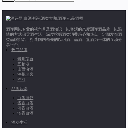
酒评网以专业的视角普及酒知识，以客观的态度测评酒品质，以温
情的方式倡导酒生活，深度挖掘酒类消费趋势和热点，定期发布酒
类品牌排名，打造国内领先的以识酒、品酒、鉴酒为一体的互动分
享平台。
热门品牌
贵州茅台
五粮液
山西汾酒
泸州老窖
洋河
品酒师说
白酒测评
酱香白酒
清香白酒
浓香白酒
酒友生活